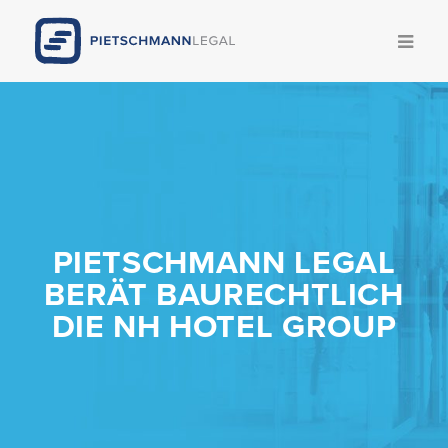
Competencies
Team
News
PIETSCHMANN LEGAL
Publications
BERÄT BAURECHTLICH
DIE NH HOTEL GROUP
Legal Update
Career
Pietschmann AI