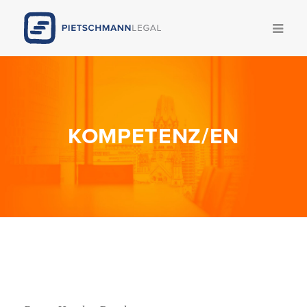
Kompetenzen
Team
KOMPETENZ/EN
News
Publikationen
Legal Update
Karriere
Pietschmann AI