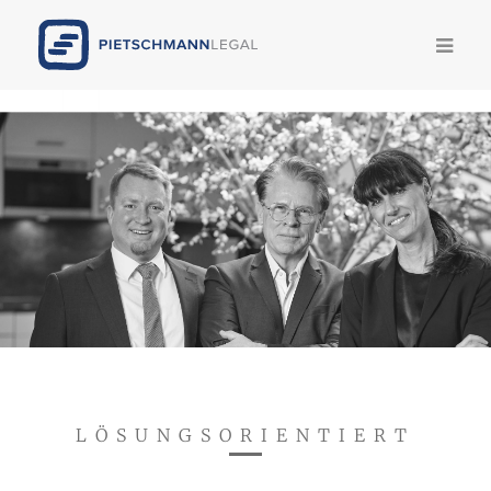
Kompetenzen
Team
TEAM
News
Publikationen
Legal Update
Karriere
LÖSUNGSORIENTIERT
Pietschmann AI