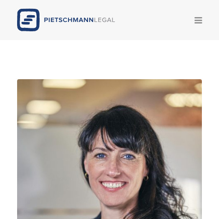
Kompetenzen
Team
News
Publikationen
Legal Update
Karriere
Pietschmann AI