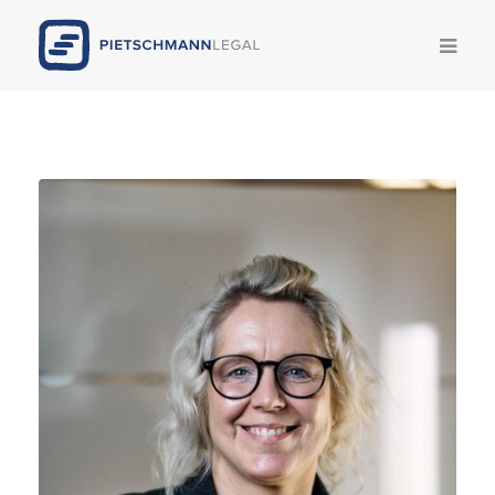
Kompetenzen
Team
News
Publikationen
Legal Update
Karriere
Pietschmann AI