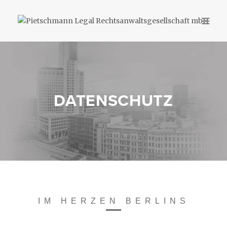
Kompetenzen
Team
DATENSCHUTZ
News
Publikationen
Legal Update
Karriere
IM HERZEN BERLINS
Pietschmann AI