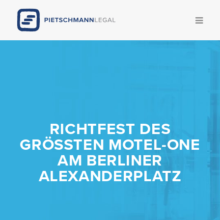
Kompetenzen
Team
News
RICHTFEST DES
Publikationen
GRÖSSTEN MOTEL-ONE A
M BERLINER A
Legal Update
LEXANDERPLATZ
Karriere
Pietschmann AI