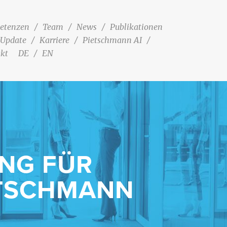
etenzen
Team
News
Publikationen
 Update
Karriere
Pietschmann AI
kt
DE
EN
NG FÜR
ETSCHMANN